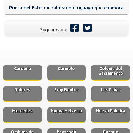
Punta del Este, un balneario uruguayo que enamora
Seguinos en:
Cardona
Carmelo
Colonia del
Sacramento
Dolores
Fray Bentos
Las Cañas
Mercedes
Nueva Helvecia
Nueva Palmira
Ombues de
Paysandú
Rosario