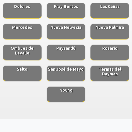
Dolores
Fray Bentos
Las Cañas
Mercedes
Nueva Helvecia
Nueva Palmira
Ombues de
Paysandú
Rosario
Lavalle
Salto
San José de Mayo
Termas del
Dayman
Young