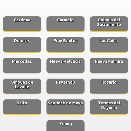
Cardona
Carmelo
Colonia del
Sacramento
Dolores
Fray Bentos
Las Cañas
Mercedes
Nueva Helvecia
Nueva Palmira
Ombues de
Paysandú
Rosario
Lavalle
Salto
San José de Mayo
Termas del
Dayman
Young