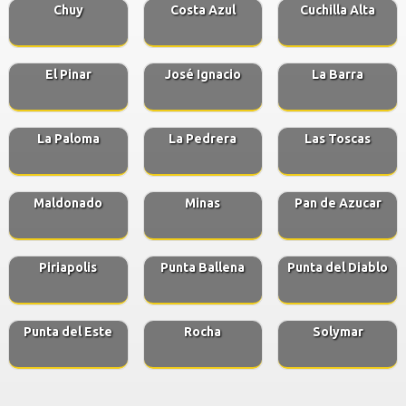
Chuy
Costa Azul
Cuchilla Alta
El Pinar
José Ignacio
La Barra
La Paloma
La Pedrera
Las Toscas
Maldonado
Minas
Pan de Azucar
Piriapolis
Punta Ballena
Punta del Diablo
Punta del Este
Rocha
Solymar