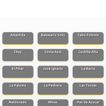
Atlantida
Balneario Solis
Cabo Polonio
Chuy
Costa Azul
Cuchilla Alta
El Pinar
José Ignacio
La Barra
La Paloma
La Pedrera
Las Toscas
Maldonado
Minas
Pan de Azucar