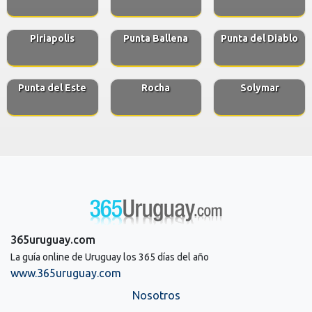
Piriapolis
Punta Ballena
Punta del Diablo
Punta del Este
Rocha
Solymar
365uruguay.com
La guía online de Uruguay los 365 días del año
www.365uruguay.com
Nosotros