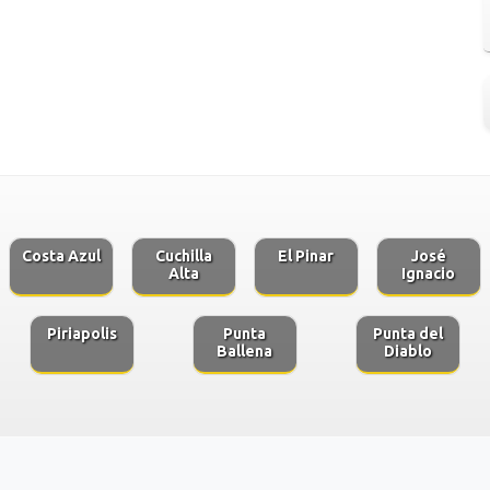
Costa Azul
Cuchilla
El Pinar
José
Alta
Ignacio
Piriapolis
Punta
Punta del
Ballena
Diablo