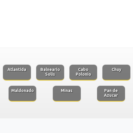
Atlantida
Balneario
Cabo
Chuy
Solis
Polonio
Maldonado
Minas
Pan de
Azucar