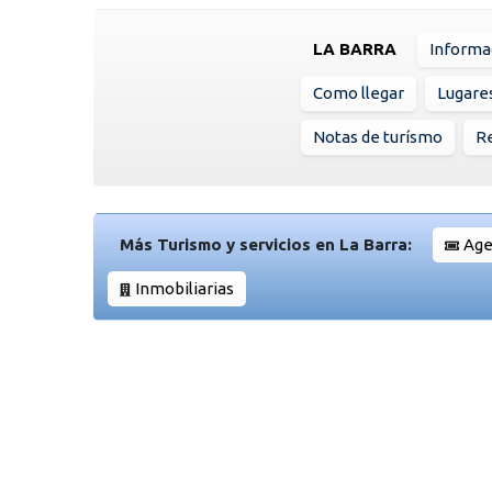
LA BARRA
Informa
Como llegar
Lugare
Notas de turísmo
Re
Más Turismo y servicios en La Barra:
Age
Inmobiliarias