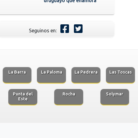
uruguayo que enamora
Seguinos en:
La Barra
La Paloma
La Pedrera
Las Toscas
Punta del
Rocha
Solymar
Este