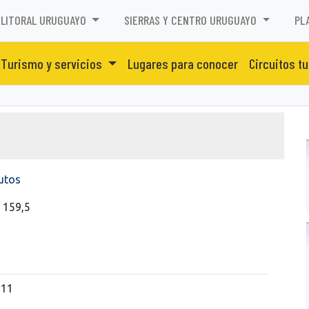
LITORAL URUGUAYO
SIERRAS Y CENTRO URUGUAYO
PL
Turismo y servicios
Lugares para conocer
Circuitos tu
autos
 159,5
511