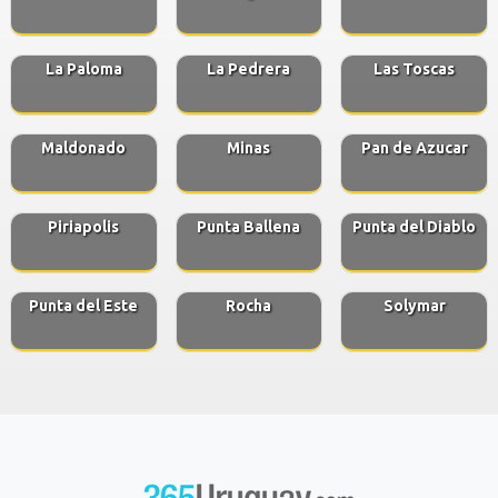
La Paloma
La Pedrera
Las Toscas
Maldonado
Minas
Pan de Azucar
Piriapolis
Punta Ballena
Punta del Diablo
Punta del Este
Rocha
Solymar