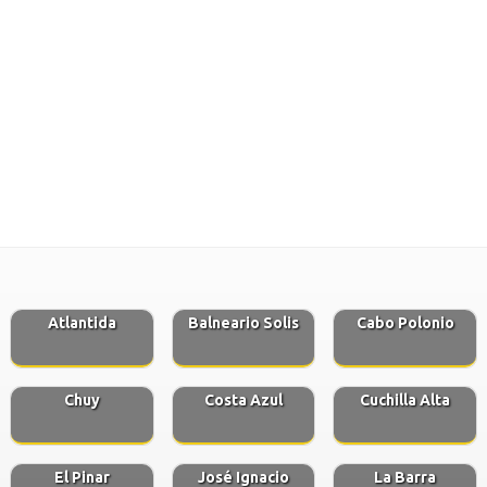
Atlantida
Balneario Solis
Cabo Polonio
Chuy
Costa Azul
Cuchilla Alta
El Pinar
José Ignacio
La Barra