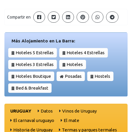
Compartir en
Más Alojamiento en La Barra:
Hoteles 5 Estrellas
Hoteles 4 Estrellas
Hoteles 3 Estrellas
Hoteles
Hoteles Boutique
Posadas
Hostels
Bed & Breakfast
URUGUAY
Datos
Vinos de Uruguay
El carnaval uruguayo
El mate
Historia de Uruguay
Termas y parques termales