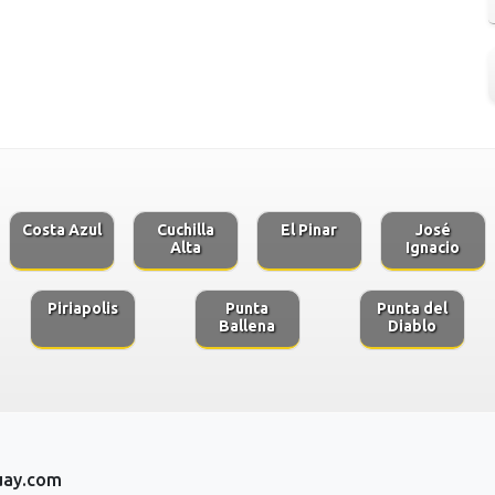
Costa Azul
Cuchilla
El Pinar
José
Alta
Ignacio
Piriapolis
Punta
Punta del
Ballena
Diablo
uay.com