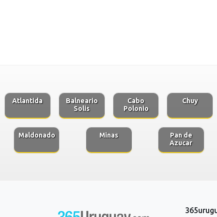
Atlantida
Balneario
Cabo
Chuy
Solis
Polonio
Maldonado
Minas
Pan de
Azucar
365urug