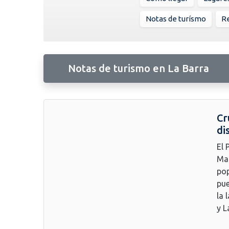
Notas de turísmo
Re
Notas de turismo en La Barra
Cr
di
El 
Mal
pop
pue
la 
y L