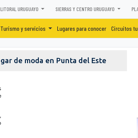
LITORAL URUGUAYO
SIERRAS Y CENTRO URUGUAYO
PL
Turismo y servicios
Lugares para conocer
Circuitos tu
lugar de moda en Punta del Este
s
e
,
o