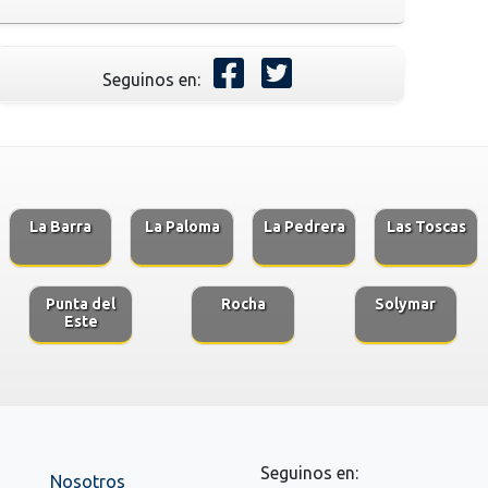
Seguinos en:
La Barra
La Paloma
La Pedrera
Las Toscas
Punta del
Rocha
Solymar
Este
Seguinos en:
Nosotros