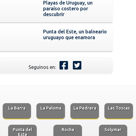
Playas de Uruguay, un
paraíso costero por
descubrir
Punta del Este, un balneario
uruguayo que enamora
Seguinos en:
La Barra
La Paloma
La Pedrera
Las Toscas
Punta del
Rocha
Solymar
Este