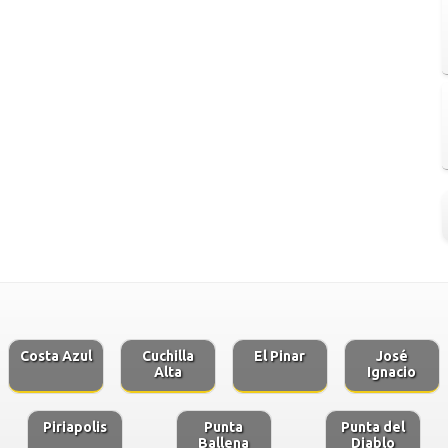
Costa Azul
Cuchilla
El Pinar
José
Alta
Ignacio
Piriapolis
Punta
Punta del
Ballena
Diablo