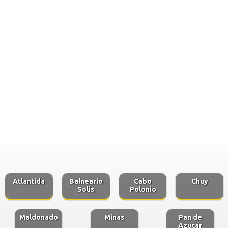
Atlantida
Balneario
Cabo
Chuy
Solis
Polonio
Maldonado
Minas
Pan de
Azucar