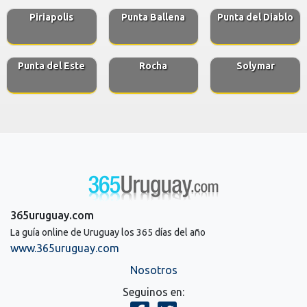
Piriapolis
Punta Ballena
Punta del Diablo
Punta del Este
Rocha
Solymar
365uruguay.com
La guía online de Uruguay los 365 días del año
www.365uruguay.com
Nosotros
Seguinos en: