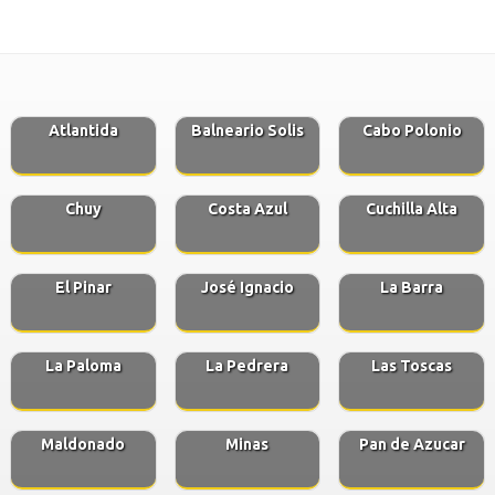
Atlantida
Balneario Solis
Cabo Polonio
Chuy
Costa Azul
Cuchilla Alta
El Pinar
José Ignacio
La Barra
La Paloma
La Pedrera
Las Toscas
Maldonado
Minas
Pan de Azucar