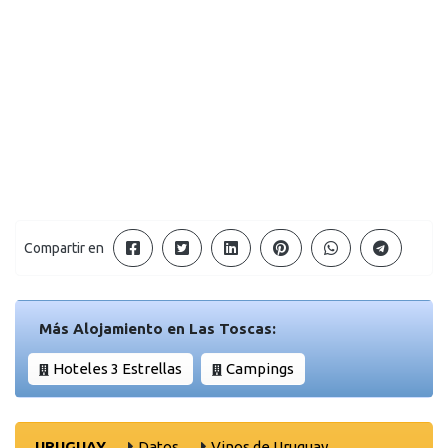
Compartir en
Más Alojamiento en Las Toscas:
Hoteles 3 Estrellas
Campings
URUGUAY
Datos
Vinos de Uruguay