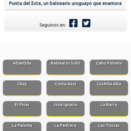
Punta del Este, un balneario uruguayo que enamora
Seguinos en:
Atlantida
Balneario Solis
Cabo Polonio
Chuy
Costa Azul
Cuchilla Alta
El Pinar
José Ignacio
La Barra
La Paloma
La Pedrera
Las Toscas