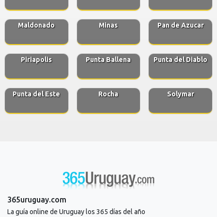
Maldonado
Minas
Pan de Azucar
Piriapolis
Punta Ballena
Punta del Diablo
Punta del Este
Rocha
Solymar
365uruguay.com
La guía online de Uruguay los 365 días del año