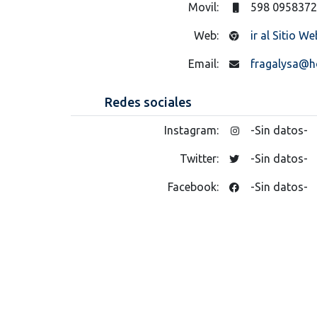
Movil:
598 095837
Web:
ir al Sitio We
Email:
fragalysa@h
Redes sociales
Instagram:
-Sin datos-
Twitter:
-Sin datos-
Facebook:
-Sin datos-