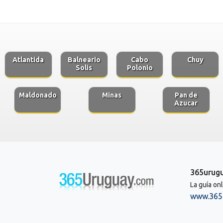
Atlantida
Balneario
Cabo
Chuy
Solis
Polonio
Maldonado
Minas
Pan de
Azucar
365urug
La guía on
www.365