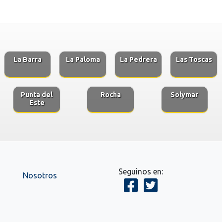
La Barra
La Paloma
La Pedrera
Las Toscas
Punta del
Rocha
Solymar
Este
Seguinos en:
Nosotros