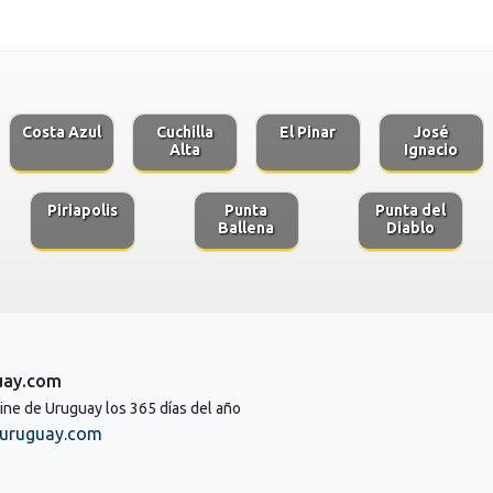
Costa Azul
Cuchilla
El Pinar
José
Alta
Ignacio
Piriapolis
Punta
Punta del
Ballena
Diablo
uay.com
line de Uruguay los 365 días del año
uruguay.com