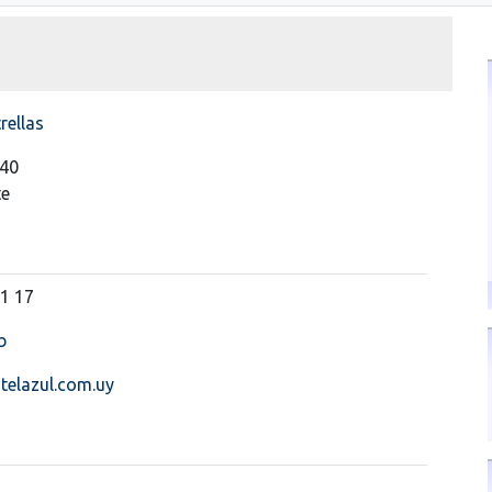
rellas
540
te
11 17
b
telazul.com.uy