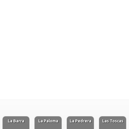
La Barra
La Paloma
La Pedrera
Las Toscas