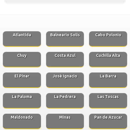
Atlantida
Balneario Solis
Cabo Polonio
Chuy
Costa Azul
Cuchilla Alta
El Pinar
José Ignacio
La Barra
La Paloma
La Pedrera
Las Toscas
Maldonado
Minas
Pan de Azucar