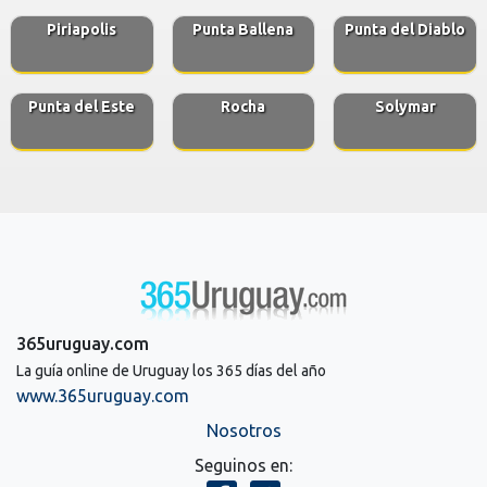
Piriapolis
Punta Ballena
Punta del Diablo
Punta del Este
Rocha
Solymar
365uruguay.com
La guía online de Uruguay los 365 días del año
www.365uruguay.com
Nosotros
Seguinos en: