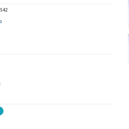
 542
b
k