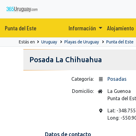
Punta del Este
Información
Alojamiento
Estás en
Uruguay
Playas de Uruguay
Punta del Este
Posada La Chihuahua
Categoría:
Posadas
Domicilio:
La Guenoa
Punta del Es
Lat: -348.755
Long: -550.9
Datos de contacto