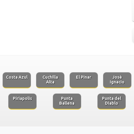
Costa Azul
Cuchilla
El Pinar
José
Alta
Ignacio
Piriapolis
Punta
Punta del
Ballena
Diablo