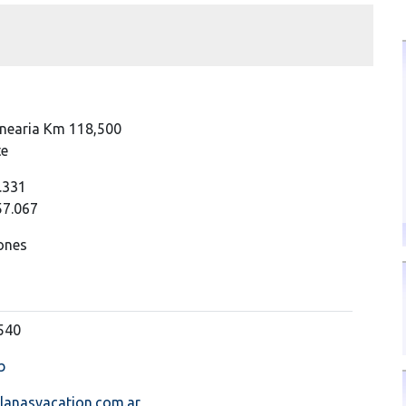
lnearia Km 118,500
te
.331
57.067
ones
540
b
lanasvacation.com.ar