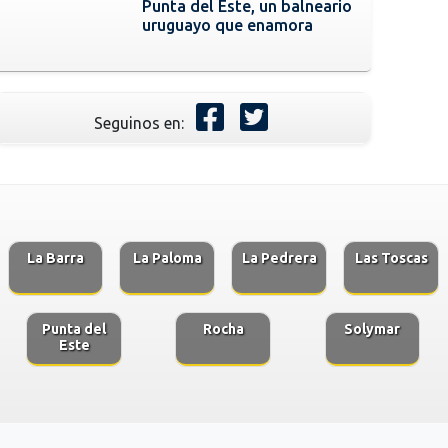
Punta del Este, un balneario
uruguayo que enamora
Seguinos en:
La Barra
La Paloma
La Pedrera
Las Toscas
Punta del
Rocha
Solymar
Este