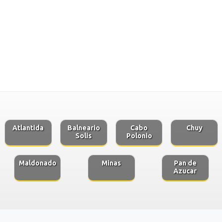
Atlantida
Balneario
Cabo
Chuy
Solis
Polonio
Maldonado
Minas
Pan de
Azucar