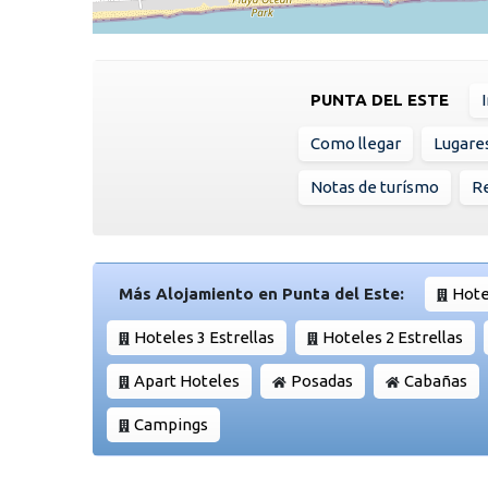
PUNTA DEL ESTE
Como llegar
Lugare
Notas de turísmo
Re
Más Alojamiento en Punta del Este:
Hote
Hoteles 3 Estrellas
Hoteles 2 Estrellas
Apart Hoteles
Posadas
Cabañas
Campings