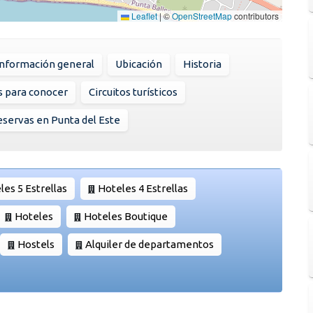
Leaflet
|
©
OpenStreetMap
contributors
Información general
Ubicación
Historia
s para conocer
Circuitos turísticos
servas en Punta del Este
les 5 Estrellas
Hoteles 4 Estrellas
Hoteles
Hoteles Boutique
Hostels
Alquiler de departamentos