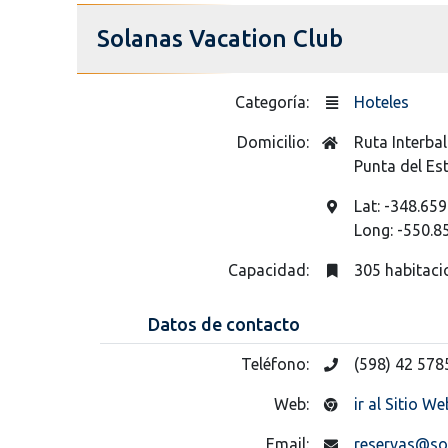
Solanas Vacation Club
Categoría:
Hoteles
Domicilio:
Ruta Interba
Punta del Es
Lat: -348.659
Long: -550.8
Capacidad:
305 habitaci
Datos de contacto
Teléfono:
(598) 42 578
Web:
ir al Sitio We
Email:
reservas@so