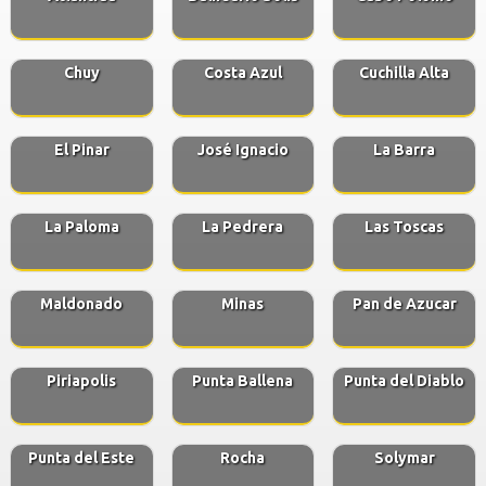
Chuy
Costa Azul
Cuchilla Alta
El Pinar
José Ignacio
La Barra
La Paloma
La Pedrera
Las Toscas
Maldonado
Minas
Pan de Azucar
Piriapolis
Punta Ballena
Punta del Diablo
Punta del Este
Rocha
Solymar