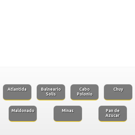
Atlantida
Balneario
Cabo
Chuy
Solis
Polonio
Maldonado
Minas
Pan de
Azucar