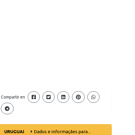
Compartir en
URUGUAI
Dados e informaçães para ..