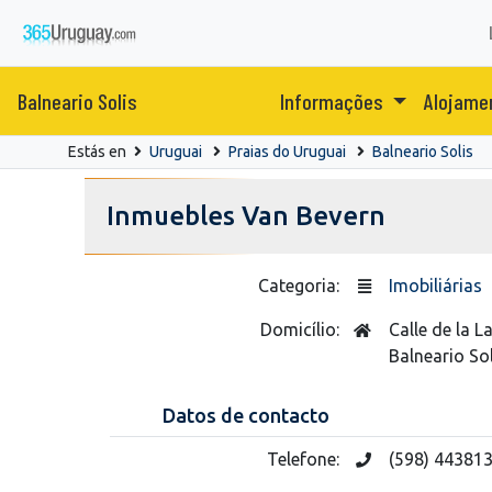
Balneario Solis
Informações
Alojame
Estás en
Uruguai
Praias do Uruguai
Balneario Solis
Inmuebles Van Bevern
Categoria:
Imobiliárias
Domicílio:
Calle de la 
Balneario Sol
Datos de contacto
Telefone:
(598) 44381