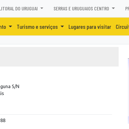
LITORAL DO URUGUAI
SERRAS E URUGUAIOS CENTRO
P
nto
Turismo e serviços
Lugares para visitar
Circui
Laguna S/N
is
388