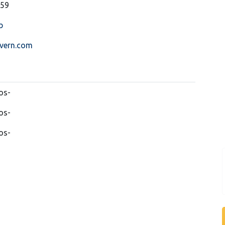
259
b
vern.com
os-
os-
os-