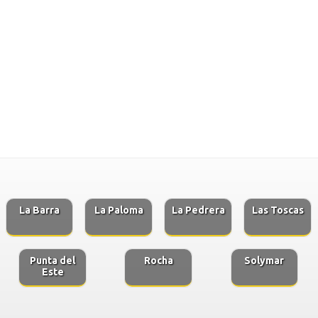
La Barra
La Paloma
La Pedrera
Las Toscas
Punta del
Rocha
Solymar
Este