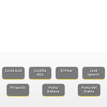
Costa Azul
Cuchilla
El Pinar
José
Alta
Ignacio
Piriapolis
Punta
Punta del
Ballena
Diablo