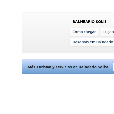
BALNEARIO SOLIS
Como chegar
Lugare
Reservas em Balneario 
Más Turismo y servicios en Balneario Solis: