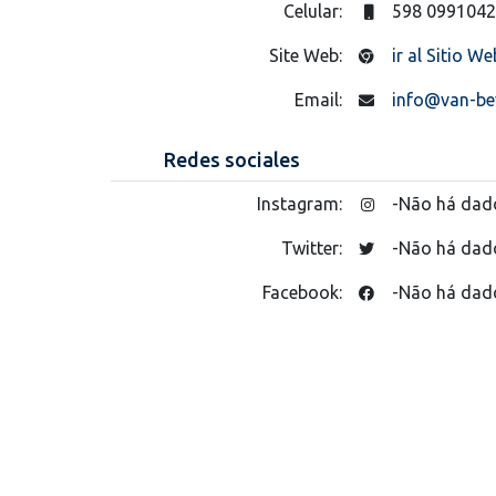
Celular:
598 099104
Site Web:
ir al Sitio We
Email:
info@van-be
Redes sociales
Instagram:
-Não há dad
Twitter:
-Não há dad
Facebook:
-Não há dad