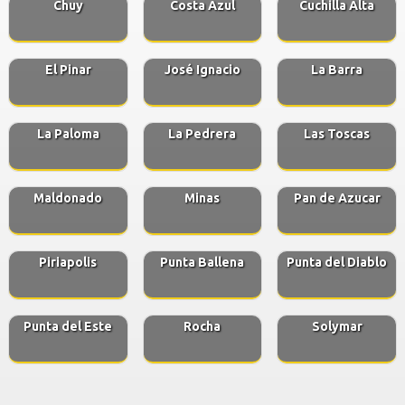
Chuy
Costa Azul
Cuchilla Alta
El Pinar
José Ignacio
La Barra
La Paloma
La Pedrera
Las Toscas
Maldonado
Minas
Pan de Azucar
Piriapolis
Punta Ballena
Punta del Diablo
Punta del Este
Rocha
Solymar