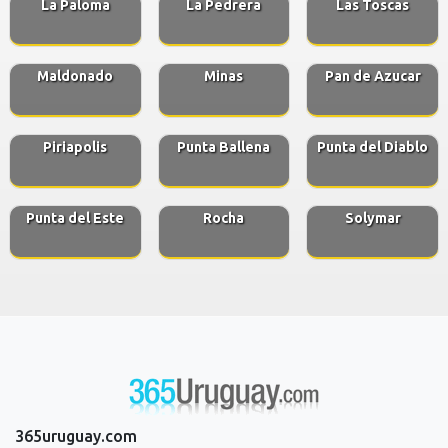
La Paloma
La Pedrera
Las Toscas
Maldonado
Minas
Pan de Azucar
Piriapolis
Punta Ballena
Punta del Diablo
Punta del Este
Rocha
Solymar
365uruguay.com