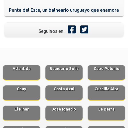
Punta del Este, un balneario uruguayo que enamora
Seguinos en:
Atlantida
Balneario Solis
Cabo Polonio
Chuy
Costa Azul
Cuchilla Alta
El Pinar
José Ignacio
La Barra