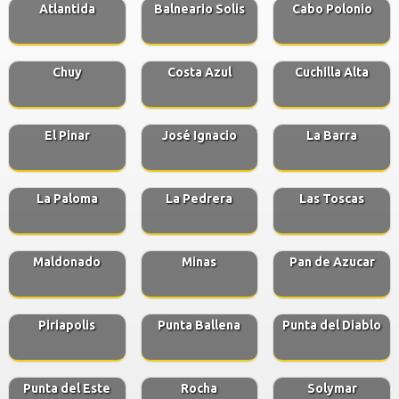
Atlantida
Balneario Solis
Cabo Polonio
Chuy
Costa Azul
Cuchilla Alta
El Pinar
José Ignacio
La Barra
La Paloma
La Pedrera
Las Toscas
Maldonado
Minas
Pan de Azucar
Piriapolis
Punta Ballena
Punta del Diablo
Punta del Este
Rocha
Solymar