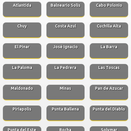
Atlantida
Balneario Solis
Cabo Polonio
Chuy
Costa Azul
Cuchilla Alta
El Pinar
José Ignacio
La Barra
La Paloma
La Pedrera
Las Toscas
Maldonado
Minas
Pan de Azucar
Piriapolis
Punta Ballena
Punta del Diablo
Punta del Este
Rocha
Solymar