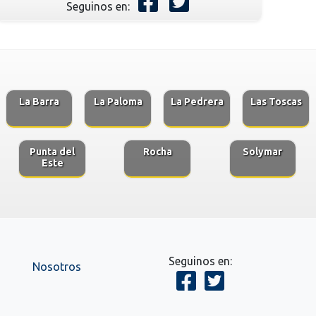
Seguinos en:
La Barra
La Paloma
La Pedrera
Las Toscas
Punta del
Rocha
Solymar
Este
Seguinos en:
Nosotros