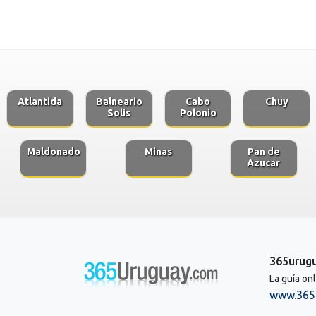
Atlantida
Balneario
Cabo
Chuy
Solis
Polonio
Maldonado
Minas
Pan de
Azucar
365urug
La guía on
www.365