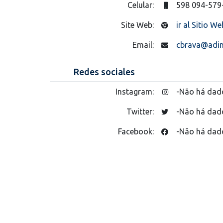
Celular:
598 094-579
Site Web:
ir al Sitio We
Email:
cbrava@adin
Redes sociales
Instagram:
-Não há dad
Twitter:
-Não há dad
Facebook:
-Não há dad