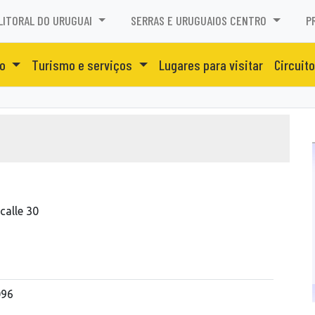
LITORAL DO URUGUAI
SERRAS E URUGUAIOS CENTRO
P
to
Turismo e serviços
Lugares para visitar
Circuito
 calle 30
096