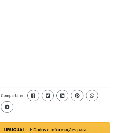
Compartir en
URUGUAI
Dados e informaçães para ..