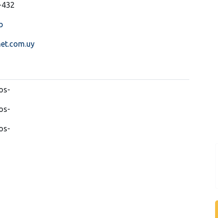
-432
b
et.com.uy
os-
os-
os-