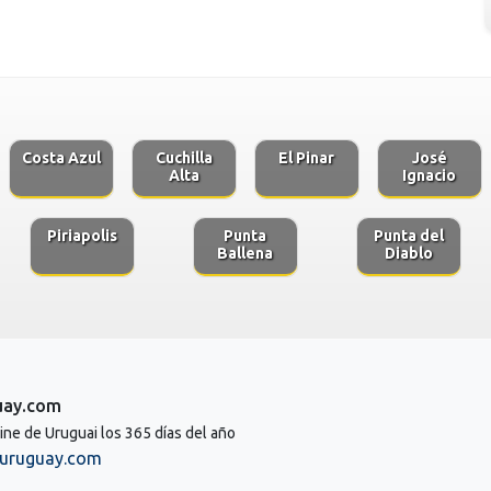
Costa Azul
Cuchilla
El Pinar
José
Alta
Ignacio
Piriapolis
Punta
Punta del
Ballena
Diablo
uay.com
line de Uruguai los 365 días del año
uruguay.com