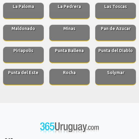
La Paloma
La Pedrera
Las Toscas
Maldonado
Minas
Pan de Azucar
Piriapolis
Punta Ballena
Punta del Diablo
Punta del Este
Rocha
Solymar