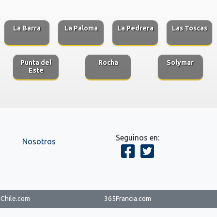
La Barra
La Paloma
La Pedrera
Las Toscas
Punta del
Rocha
Solymar
Este
Seguinos en:
Nosotros
Chile.com
365Francia.com