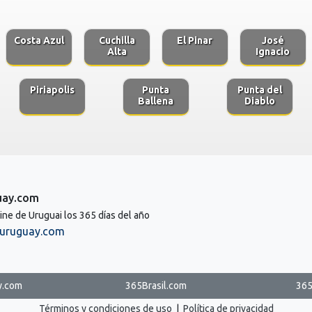
Costa Azul
Cuchilla
El Pinar
José
Alta
Ignacio
Piriapolis
Punta
Punta del
Ballena
Diablo
uay.com
line de Uruguai los 365 días del año
uruguay.com
y.com
365Brasil.com
365
Términos y condiciones de uso
|
Política de privacidad