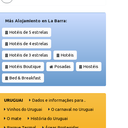
Más Alojamiento en La Barra:
Hotéis de 5 estrelas
Hotéis de 4 estrelas
Hotéis de 3 estrelas
Hotéis
Hotéis Boutique
Posadas
Hostéis
Bed & Breakfast
URUGUAI
Dados e informaçães para ..
Vinhos do Uruguai
O carnaval no Uruguai
O mate
História do Uruguai
Parque Termal
Áreas Protegidas