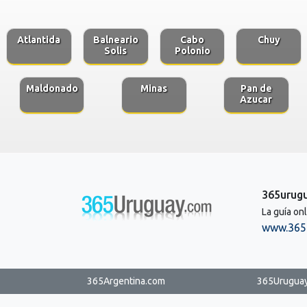
Atlantida
Balneario
Cabo
Chuy
Solis
Polonio
Maldonado
Minas
Pan de
Azucar
365urug
La guía on
www.365
365Argentina.com
365Urugua