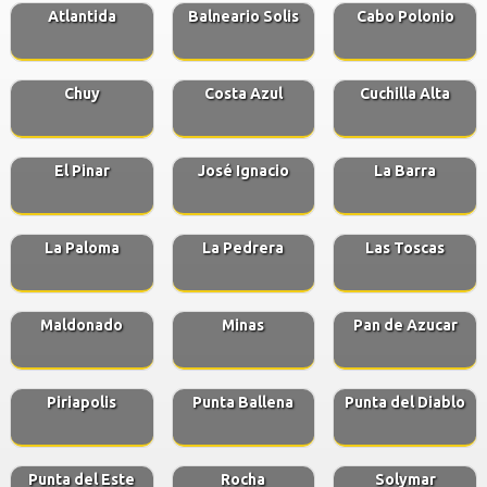
Atlantida
Balneario Solis
Cabo Polonio
Chuy
Costa Azul
Cuchilla Alta
El Pinar
José Ignacio
La Barra
La Paloma
La Pedrera
Las Toscas
Maldonado
Minas
Pan de Azucar
Piriapolis
Punta Ballena
Punta del Diablo
Punta del Este
Rocha
Solymar