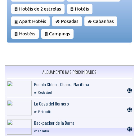
Hotéis de 2 estrelas
Hotéis
Apart Hotéis
Posadas
Cabanhas
Hostéis
Campings
ALOJAMENTO NAS PROXIMIDADES
Pueblo Chico - Chacra Maritima
en Costa Azul
La Casa del Hornero
en Piriapolis
Backpacker de la Barra
en La Barra