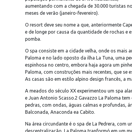
aumentando com a chegada de 30.000 turistas n
meses de verão (janeiro-fevereiro).
O resort deve seu nome a que, anteriormente Cap
e de longe por causa da quantidade de rochas e e
pomba.
O spa consiste em a cidade velha, onde os mais ant
Paloma e no lado oposto da ilha La Tuna, uma pe
espinhosa no centro, embora haja agora um pinhei
Paloma, com construções mais recentes, que se es
As casas são em estilo alpino design francês, a m
A meados do século XX experimentou um spa alar
e Juan Antonio Scasso.2 Gavazzo La Paloma tem di
pedras, com ondas, águas calmas e profundas, áre
Balconada, Anaconda ea Cabito.
Na área circundante é o spa de La Pedrera, com u
descentralização, La Paloma tranformó em um muni