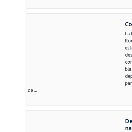
Co
La 
Roc
est
des
con
bla
dep
par
de ...
De
na