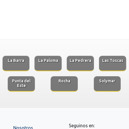
La Barra
La Paloma
La Pedrera
Las Toscas
Punta del
Rocha
Solymar
Este
Seguinos en:
Nosotros