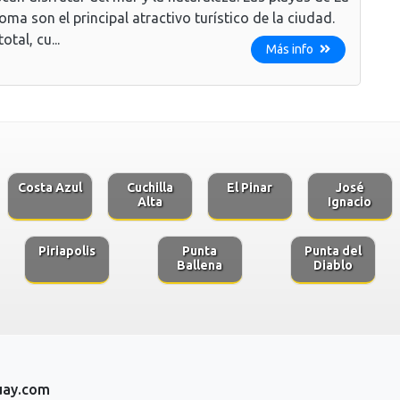
oma son el principal atractivo turístico de la ciudad.
total, cu...
Más info
Costa Azul
Cuchilla
El Pinar
José
Alta
Ignacio
Piriapolis
Punta
Punta del
Ballena
Diablo
uay.com