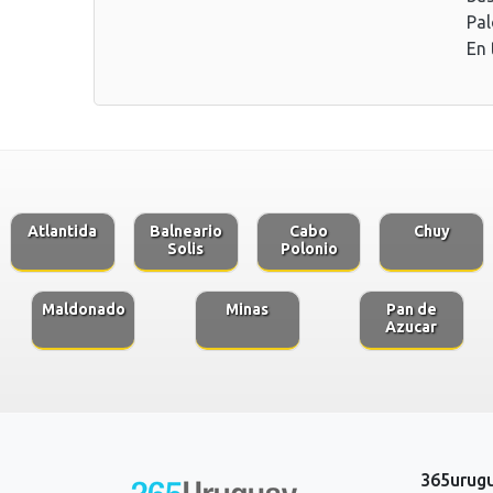
Pal
En 
Atlantida
Balneario
Cabo
Chuy
Solis
Polonio
Maldonado
Minas
Pan de
Azucar
365urug