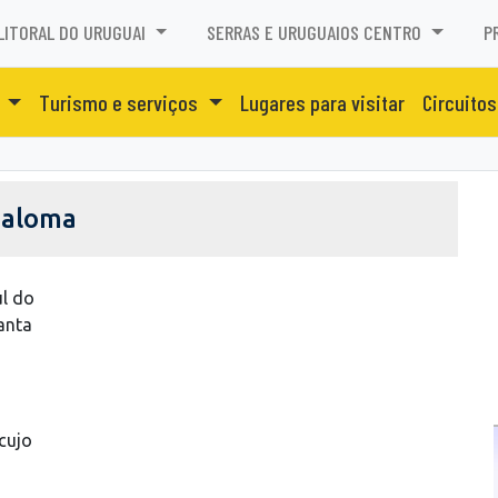
LITORAL DO URUGUAI
SERRAS E URUGUAIOS CENTRO
P
o
Turismo e serviços
Lugares para visitar
Circuitos
Paloma
ul do
anta
cujo