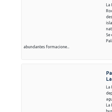
La 
Roc
des
isl
nat
Se 
Pal
abundantes formacione...
Pa
La
La 
dep
agu
La 
bus