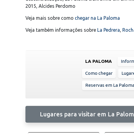
2015, Alcides Perdomo
Veja mais sobre como
chegar na La Paloma
Veja também informações sobre
La Pedrera
,
Roch
LA PALOMA
Infor
Como chegar
Lugare
Reservas em La Palom
Lugares para visitar em La Palo