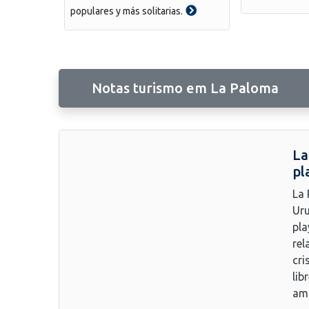
populares y más solitarias.
Notas turismo em La Paloma
La
pl
La 
Uru
pla
rel
cri
lib
am.