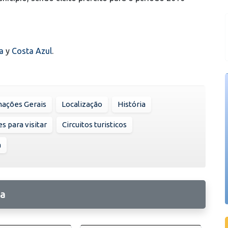
a
y
Costa Azul
.
mações Gerais
Localização
História
s para visitar
Circuitos turisticos
a
ma