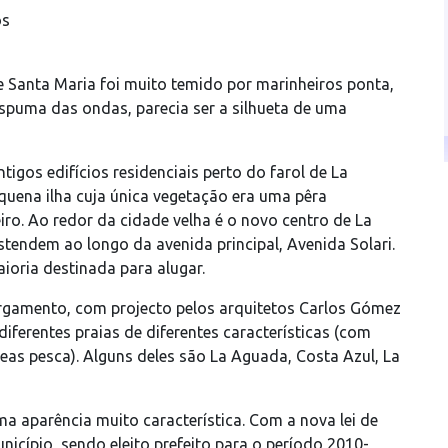
os
e Santa Maria foi muito temido por marinheiros ponta,
spuma das ondas, parecia ser a silhueta de uma
igos edifícios residenciais perto do farol de La
quena ilha cuja única vegetação era uma pêra
ro. Ao redor da cidade velha é o novo centro de La
tendem ao longo da avenida principal, Avenida Solari.
aioria destinada para alugar.
gamento, com projecto pelos arquitetos Carlos Gómez
ferentes praias de diferentes características (com
as pesca). Alguns deles são La Aguada, Costa Azul, La
ma aparência muito característica. Com a nova lei de
cípio, sendo eleito prefeito para o período 2010-