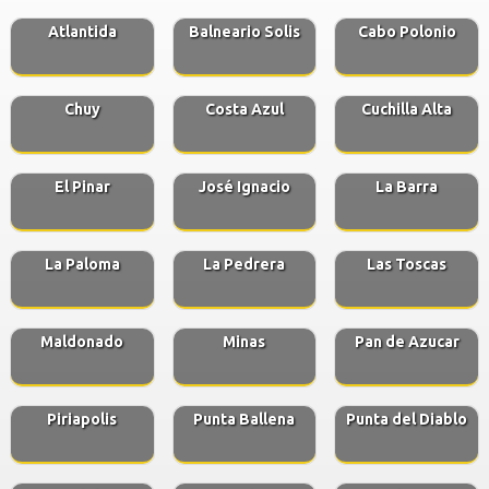
Atlantida
Balneario Solis
Cabo Polonio
Chuy
Costa Azul
Cuchilla Alta
El Pinar
José Ignacio
La Barra
La Paloma
La Pedrera
Las Toscas
Maldonado
Minas
Pan de Azucar
Piriapolis
Punta Ballena
Punta del Diablo