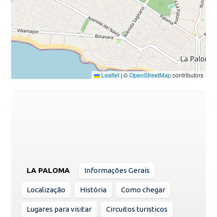
Leaflet
|
©
OpenStreetMap
contributors
LA PALOMA
Informações Gerais
Localização
História
Como chegar
Lugares para visitar
Circuitos turisticos