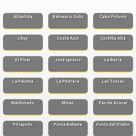
Atlantida
Balneario Solis
Cabo Polonio
Chuy
Costa Azul
Cuchilla Alta
El Pinar
José Ignacio
La Barra
La Paloma
La Pedrera
Las Toscas
Maldonado
Minas
Pan de Azucar
Piriapolis
Punta Ballena
Punta del Diablo