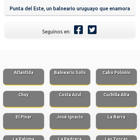
Punta del Este, un balneario uruguayo que enamora
Seguinos en:
Atlantida
Balneario Solis
Cabo Polonio
Chuy
Costa Azul
Cuchilla Alta
El Pinar
José Ignacio
La Barra
La Paloma
La Pedrera
Las Toscas