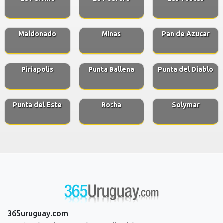
Maldonado
Minas
Pan de Azucar
Piriapolis
Punta Ballena
Punta del Diablo
Punta del Este
Rocha
Solymar
365uruguay.com