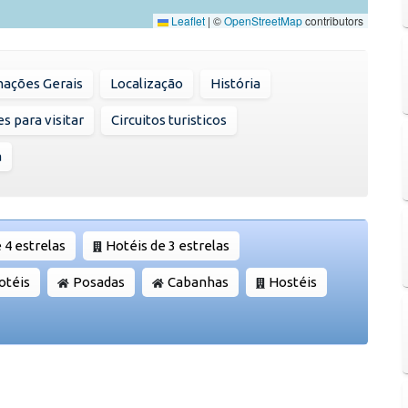
Leaflet
|
©
OpenStreetMap
contributors
mações Gerais
Localização
História
s para visitar
Circuitos turisticos
a
 4 estrelas
Hotéis de 3 estrelas
otéis
Posadas
Cabanhas
Hostéis