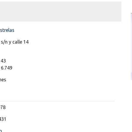
strelas
 s/n y calle 14
143
16.749
nes
078
431
b