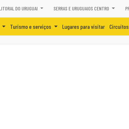
LITORAL DO URUGUAI
SERRAS E URUGUAIOS CENTRO
P
o
Turismo e serviços
Lugares para visitar
Circuitos