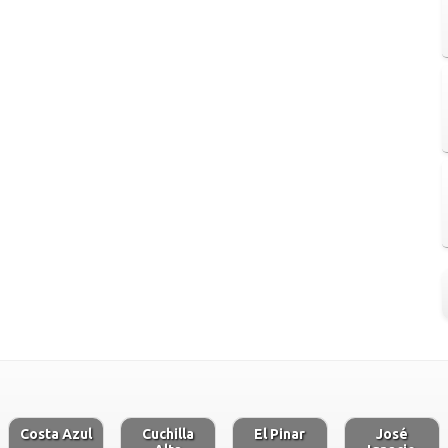
Costa Azul
Cuchilla
El Pinar
José