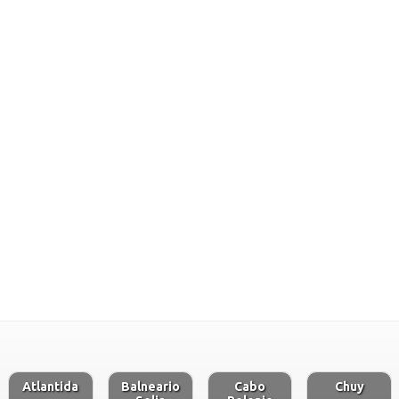
Atlantida
Balneario
Cabo
Chuy