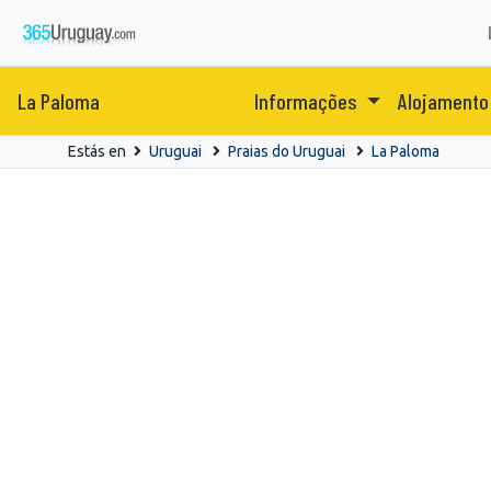
La Paloma
Informações
Alojament
Estás en
Uruguai
Praias do Uruguai
La Paloma