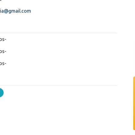
nia@gmail.com
os-
os-
os-