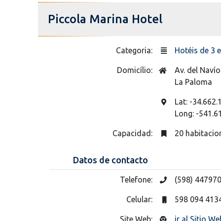
Piccola Marina Hotel
Categoria:
Hotéis de 3 e
Domicílio:
Av. del Navío
La Paloma
Lat: -34.662.
Long: -541.6
Capacidad:
20 habitacio
Datos de contacto
Telefone:
(598) 44797
Celular:
598 094 413
Site Web:
ir al Sitio We