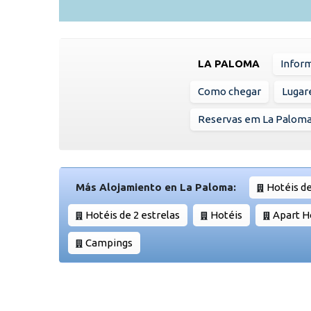
LA PALOMA
Infor
Como chegar
Lugare
Reservas em La Palom
Más Alojamiento en La Paloma:
Hotéis de
Hotéis de 2 estrelas
Hotéis
Apart H
Campings