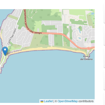
Leaflet
|
©
OpenStreetMap
contributors