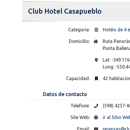
Club Hotel Casapueblo
Categoria:
Hotéis de 4 e
Domicílio:
Ruta Panorá
Punta Ballen
Lat: -349.116
Long: -550.4
Capacidad:
42 habitacio
Datos de contacto
Telefone:
(598) 4257-
Site Web:
ir al Sitio We
Email:
reservas@cl