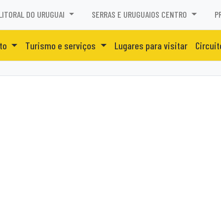
LITORAL DO URUGUAI
SERRAS E URUGUAIOS CENTRO
P
nto
Turismo e serviços
Lugares para visitar
Circuit