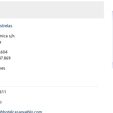
strelas
mica s/n
a
.604
47.869
nes
8611
b
ubhotelcasapueblo.com