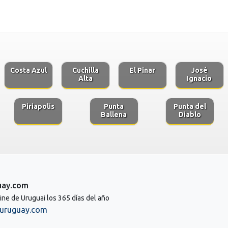
Costa Azul
Cuchilla
El Pinar
José
Alta
Ignacio
Piriapolis
Punta
Punta del
Ballena
Diablo
uay.com
line de Uruguai los 365 días del año
uruguay.com