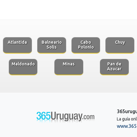
Atlantida
Balneario
Cabo
Chuy
Solis
Polonio
Maldonado
Minas
Pan de
Azucar
365urug
La guía on
www.365