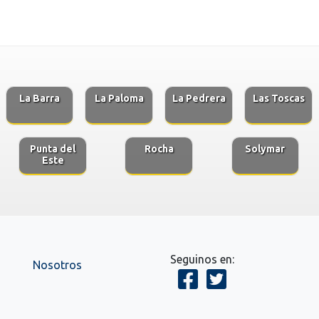
La Barra
La Paloma
La Pedrera
Las Toscas
Punta del
Rocha
Solymar
Este
Seguinos en:
Nosotros