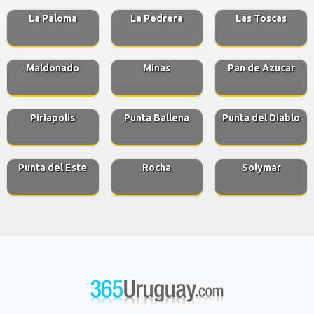
La Paloma
La Pedrera
Las Toscas
Maldonado
Minas
Pan de Azucar
Piriapolis
Punta Ballena
Punta del Diablo
Punta del Este
Rocha
Solymar