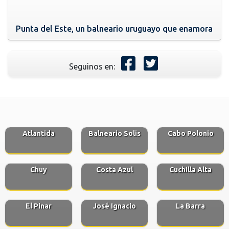
Punta del Este, un balneario uruguayo que enamora
Seguinos en:
Atlantida
Balneario Solis
Cabo Polonio
Chuy
Costa Azul
Cuchilla Alta
El Pinar
José Ignacio
La Barra