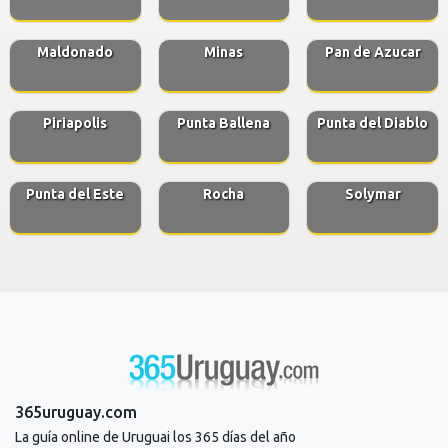
Maldonado
Minas
Pan de Azucar
Piriapolis
Punta Ballena
Punta del Diablo
Punta del Este
Rocha
Solymar
365uruguay.com
La guía online de Uruguai los 365 días del año