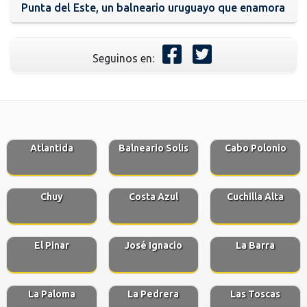
Punta del Este, un balneario uruguayo que enamora
Seguinos en:
Atlantida
Balneario Solis
Cabo Polonio
Chuy
Costa Azul
Cuchilla Alta
El Pinar
José Ignacio
La Barra
La Paloma
La Pedrera
Las Toscas