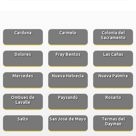
Cardona
Carmelo
Colonia del
Sacramento
Dolores
Fray Bentos
Las Cañas
Mercedes
Nueva Helvecia
Nueva Palmira
Ombues de
Paysandú
Rosario
Lavalle
Salto
San José de Mayo
Termas del
Dayman