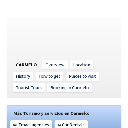
CARMELO
Overview
Location
History
How to get
Places to visit
Tourist Tours
Booking in Carmelo
Más Turismo y servicios en Carmelo:
Travel agencies
Car Rentals