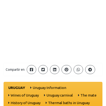
Compartir en
URUGUAY
Uruguay Information
Wines of Uruguay
Uruguay carnival
The mate
History of Uruguay
Thermal baths in Uruguay