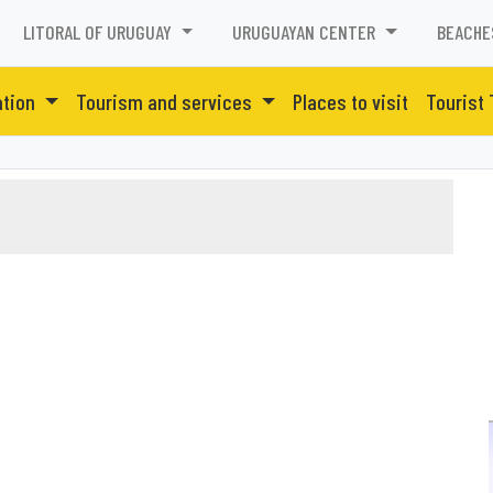
LITORAL OF URUGUAY
URUGUAYAN CENTER
BEACHE
tion
Tourism and services
Places to visit
Tourist