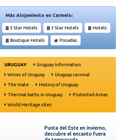
Más Alojamiento en Carmelo:
5 Star Hotels
3 Star Hotels
Hotels
Boutique Hotels
Posadas
URUGUAY
Uruguay Information
Wines of Uruguay
Uruguay carnival
The mate
History of Uruguay
Thermal baths in Uruguay
Protected Areas
World Heritage sites
Punta del Este en invierno,
descubre el encanto fuera
de temporada