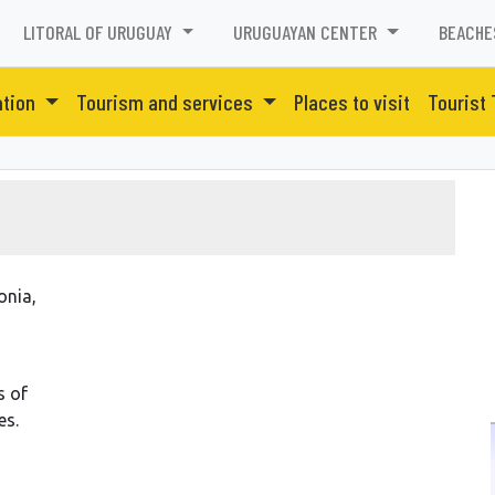
LITORAL OF URUGUAY
URUGUAYAN CENTER
BEACHE
tion
Tourism and services
Places to visit
Tourist
onia,
s of
es.