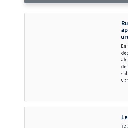
Ru
ap
ur
En 
dep
alg
des
sab
vit
La
Tal