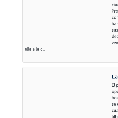
ciu
Pro
com
hab
sus
dec
ven
ella a la c...
La
El 
opc
bou
se 
cua
últ