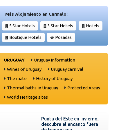
Más Alojamiento en Carmelo:
5 Star Hotels
3 Star Hotels
Hotels
Boutique Hotels
Posadas
URUGUAY
Uruguay Information
Wines of Uruguay
Uruguay carnival
The mate
History of Uruguay
Thermal baths in Uruguay
Protected Areas
World Heritage sites
Punta del Este en invierno,
descubre el encanto fuera
de temporada