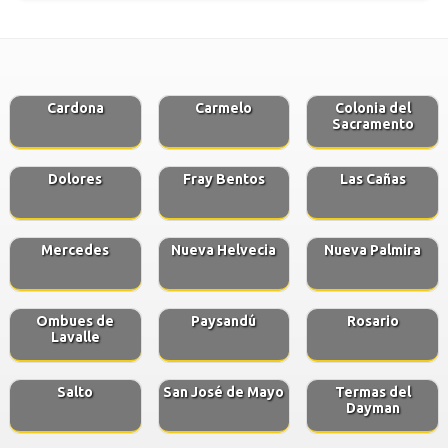
Cardona
Carmelo
Colonia del
Sacramento
Dolores
Fray Bentos
Las Cañas
Mercedes
Nueva Helvecia
Nueva Palmira
Ombues de
Paysandú
Rosario
Lavalle
Salto
San José de Mayo
Termas del
Dayman