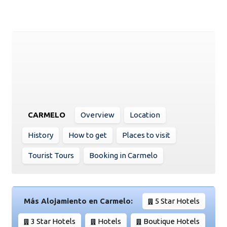
CARMELO
Overview
Location
History
How to get
Places to visit
Tourist Tours
Booking in Carmelo
Más Alojamiento en Carmelo:
5 Star Hotels
3 Star Hotels
Hotels
Boutique Hotels