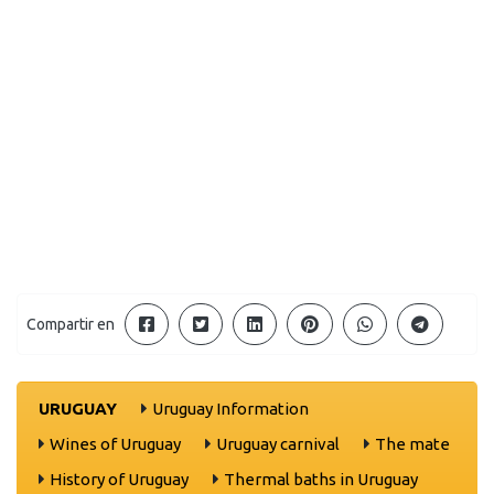
Compartir en
URUGUAY
Uruguay Information
Wines of Uruguay
Uruguay carnival
The mate
History of Uruguay
Thermal baths in Uruguay