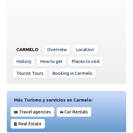
CARMELO
Overview
Location
History
How to get
Places to visit
Tourist Tours
Booking in Carmelo
Más Turismo y servicios en Carmelo:
Travel agencies
Car Rentals
Real Estate