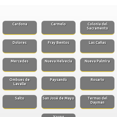
Cardona
Carmelo
Colonia del
Sacramento
Dolores
Fray Bentos
Las Cañas
Mercedes
Nueva Helvecia
Nueva Palmira
Ombues de
Paysandú
Rosario
Lavalle
Salto
San José de Mayo
Termas del
Dayman
Young