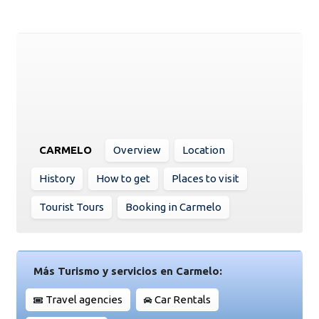
CARMELO
Overview
Location
History
How to get
Places to visit
Tourist Tours
Booking in Carmelo
Más Turismo y servicios en Carmelo:
Travel agencies
Car Rentals