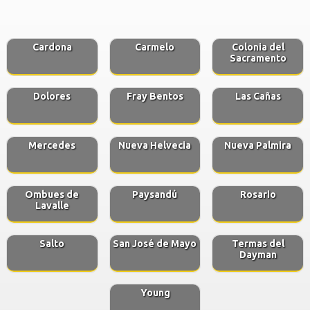
Cardona
Carmelo
Colonia del
Sacramento
Dolores
Fray Bentos
Las Cañas
Mercedes
Nueva Helvecia
Nueva Palmira
Ombues de
Paysandú
Rosario
Lavalle
Salto
San José de Mayo
Termas del
Dayman
Young