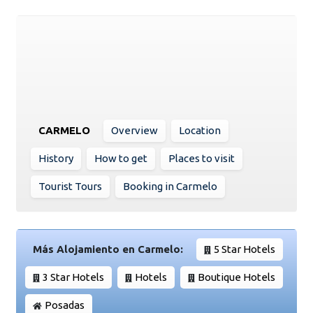
CARMELO
Overview
Location
History
How to get
Places to visit
Tourist Tours
Booking in Carmelo
Más Alojamiento en Carmelo:
5 Star Hotels
3 Star Hotels
Hotels
Boutique Hotels
Posadas