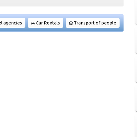
l agencies
Car Rentals
Transport of people