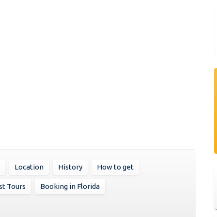
Location
History
How to get
st Tours
Booking in Florida