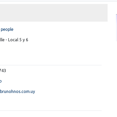
 people
lle - Local 5 y 6
743
b
brunohnos.com.uy