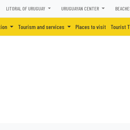
LITORAL OF URUGUAY
URUGUAYAN CENTER
BEACHE
tion
Tourism and services
Places to visit
Tourist 