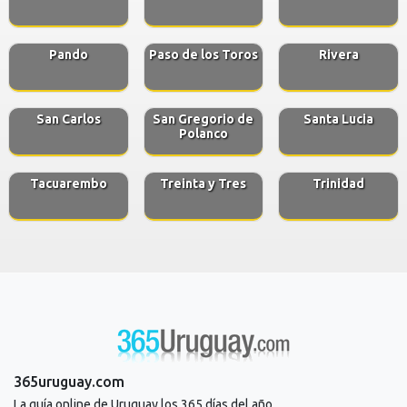
Pando
Paso de los Toros
Rivera
San Carlos
San Gregorio de
Santa Lucia
Polanco
Tacuarembo
Treinta y Tres
Trinidad
365uruguay.com
La guía online de Uruguay los 365 días del año