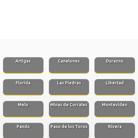
Artigas
Canelones
Durazno
Florida
Las Piedras
Libertad
Melo
Minas de Corrales
Montevideo
Pando
Paso de los Toros
Rivera