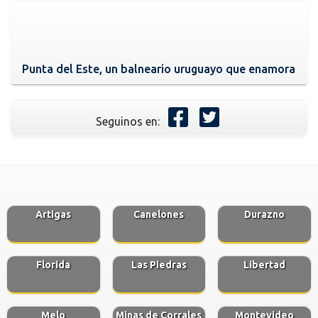
Punta del Este, un balneario uruguayo que enamora
Seguinos en:
Artigas
Canelones
Durazno
Florida
Las Piedras
Libertad
Melo
Minas de Corrales
Montevideo