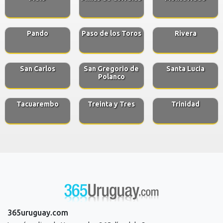
Pando
Paso de los Toros
Rivera
San Carlos
San Gregorio de
Santa Lucia
Polanco
Tacuarembo
Treinta y Tres
Trinidad
365uruguay.com