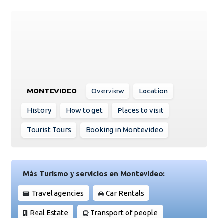
MONTEVIDEO
Overview
Location
History
How to get
Places to visit
Tourist Tours
Booking in Montevideo
Más Turismo y servicios en Montevideo:
Travel agencies
Car Rentals
Real Estate
Transport of people