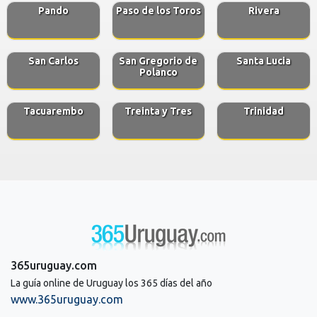
Pando
Paso de los Toros
Rivera
San Carlos
San Gregorio de
Santa Lucia
Polanco
Tacuarembo
Treinta y Tres
Trinidad
365uruguay.com
La guía online de Uruguay los 365 días del año
www.365uruguay.com