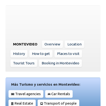
MONTEVIDEO
Overview
Location
History
How to get
Places to visit
Tourist Tours
Booking in Montevideo
Más Turismo y servicios en Montevideo:
Travel agencies
Car Rentals
Real Estate
Transport of people