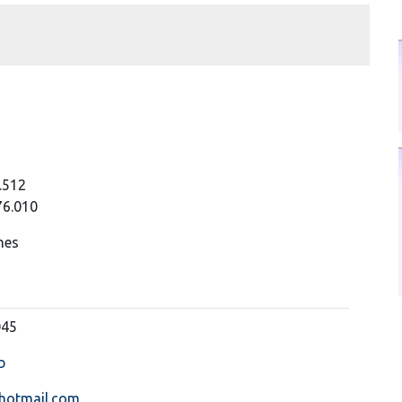
1
.512
76.010
nes
045
b
hotmail.com