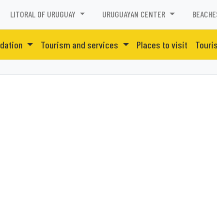
LITORAL OF URUGUAY
URUGUAYAN CENTER
BEACHE
dation
Tourism and services
Places to visit
Touri