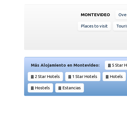
MONTEVIDEO
Ove
Places to visit
Touri
Más Alojamiento en Montevideo:
5 Star 
2 Star Hotels
1 Star Hotels
Hotels
Hostels
Estancias