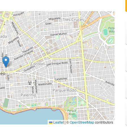
Leaflet
|
©
OpenStreetMap
contributors