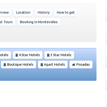
rview
Location
History
How to get
st Tours
Booking in Montevideo
Hotels
4 Star Hotels
3 Star Hotels
Boutique Hotels
Apart Hotels
Posadas