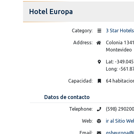
Hotel Europa
Category:
3 Star Hotels
Address:
Colonia 134
Montevideo
Lat: -349.045
Long: -561.8
Capacidad:
64 habitacio
Datos de contacto
Telephone:
(598) 29020
Web:
ir al Sitio We
Email:
gsheuropa@