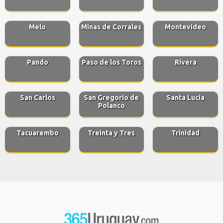
Melo
Minas de Corrales
Montevideo
Pando
Paso de los Toros
Rivera
San Carlos
San Gregorio de
Santa Lucia
Polanco
Tacuarembo
Treinta y Tres
Trinidad