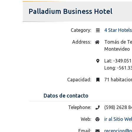
Palladium Business Hotel
Category:
4 Star Hotels
Address:
Tomás de Te
Montevideo
Lat: -349.051
Long: -561.3
Capacidad:
71 habitacio
Datos de contacto
Telephone:
(598) 2628 8
Web:
ir al Sitio We
Email:
recepcion@p