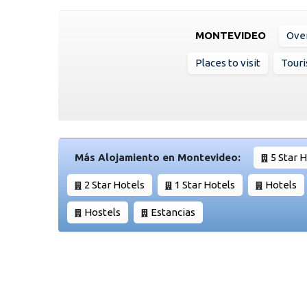
MONTEVIDEO
Ove
Places to visit
Touri
Más Alojamiento en Montevideo:
5 Star 
2 Star Hotels
1 Star Hotels
Hotels
Hostels
Estancias