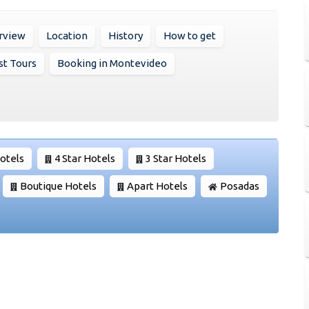
rview
Location
History
How to get
st Tours
Booking in Montevideo
Hotels
4 Star Hotels
3 Star Hotels
Boutique Hotels
Apart Hotels
Posadas