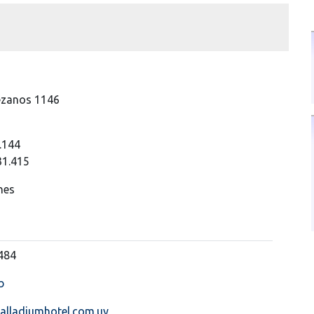
zanos 1146
.144
31.415
nes
484
b
alladiumhotel.com.uy