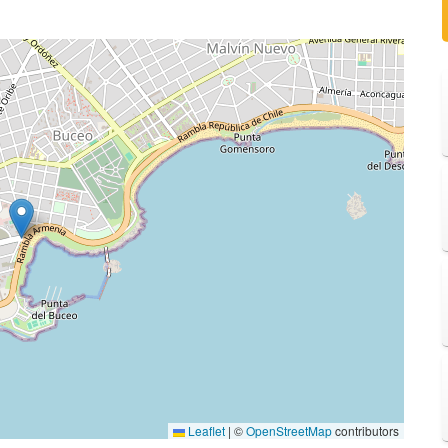
Leaflet
|
©
OpenStreetMap
contributors