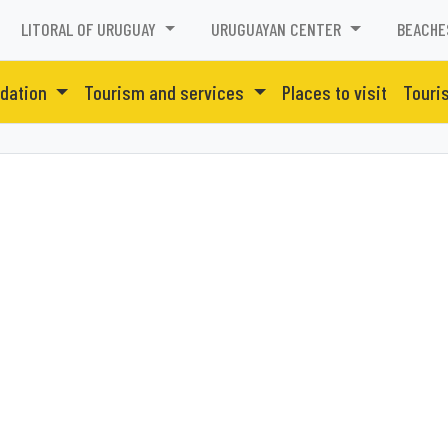
LITORAL OF URUGUAY
URUGUAYAN CENTER
BEACHE
dation
Tourism and services
Places to visit
Touri